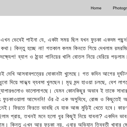
Home
Photog
ওঠে। এখন ভেবেই পাইনা যে, একটা সময় ছিল যখন ফুচকা একদম পছ
বার কথা। কিন্তু হচ্ছে না! গতকাল কলম কিনতে গিয়ে দেখলাম রমর
্ষ্যেপ! ব্যাগ ও ঠান্ডা পানিয়ের খালি বোতল নিয়ে বেরিয়ে পড়লা
েই দেখি আসবাবপত্রের দোকানটা খুলেছে। গত কদিন আগের দূর্ঘটনা
ধূপধুনো দিয়ে সান্ধ্য ব্যবসা খুলছেন। মৃদু মন্দ হাওয়া চলছে, ব
 ব্যাপারগুলোও ভালোলাগছে। যেমন কোনকিছুর অভাব ই তাকে সাধা
্থাৎ ফুচকাওয়ালা আসেননি! ওঁর ঐ এক অসুবিধে, রোজ ও কিছুতেই 
ও নেই। ফিরতে ফিরতে ভাবছি যে যাক আজ মুড়িই খেতে হবে। কার
েছিলাম প্রায়, তখনই মনে হলো ধুর কিছুই নিয়ে যাবনা? একদিন 
 পড়লাম। কিন্তু এখন আর ফুচকা নয়, এবার অভিযান তিব্বতী খাবার 