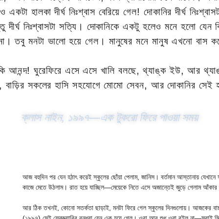
কটা হালকা দীর্ঘ নিঃশ্বাস বেরিয়ে গেল! দোকানির দীর্ঘ নিঃশ্বাসট
 দীর্ঘ নিঃশ্বাসটা সত্যি। দোকানিকে একটু হলেও মনে হলো যেন বিহ
 তবু মনটা ভালো হয়ে গেল। মানুষের মনে মানুষ এখনো বাস ক
র সেকি আনন্দ! ঘুরেফিরে এসে এসে খালি বলছে, থ্যাঙ্ক ইউ, আর থ
া, বাড়ির সকলের হাসি সহযোগে মোমো সেবন, আর দোকানির সেই হ
ক্লাস নাইন, ১৯৯৭—এক টুকরো ফিরে পাওয়া সময়
আজ বহুদিন পর যেন হঠাৎ করেই স্কুলের ছোঁয়া পেলাম, জানিস। বর্তমান আস্তানায় যেখানে স
কাজে মেতে উঠলাম। রাত হয়ে যাচ্ছিল—মেয়েকে নিতে এসে অজান্তেই জুড়ে গেলাম আঁকা
আর ঠিক তখনই, কোনো সতর্কতা ছাড়াই, মনটা ফিরে গেল স্কুলের দিনগুলোয়। আজকের বাচ্চ
(১৯৯৭) সেই ফেব্রুয়ারির বন্ধুরা যেন এক হয়ে গেল। ওরা আর শুধু ওরা রইল না—সবাই ম