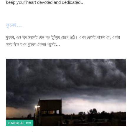
keep your heart devoted and dedicated…
ফুচকা…
ফুচকা, এই শব্দ শুনলেই যেন পঞ্চ ইন্দ্রিয় জেগে ওঠে। এখন ভেবেই পাইনা যে, একটা
সময় ছিল যখন ফুচকা একদম পছন্দই…
BANGLA | বাংলা