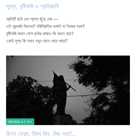
দ্বন্দ্ব, দৃষ্টিভঙ্গি ও প্রতিচ্ছবি
প্রতিটি ছবি যেন প্রশ্ন ছুঁড়ে দেয় —
এই দ্বন্দ্বটা কিসের? পরিস্থিতির সঙ্গে? না নিজের সঙ্গে?
দৃষ্টিভঙ্গি বদলে গেলে ছবির ভাষাও কি বদলে যায়?
একই দৃশ্য কি তখন নতুন মানে পেতে পারে?
BANGLA | বাংলা
ছিন্ন ফ্রেম, বিঘ্ন দিন, কিছু মুহূর্ত…